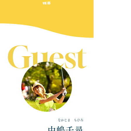
vol.05
Guest
なかじま ちひろ
中嶋千尋