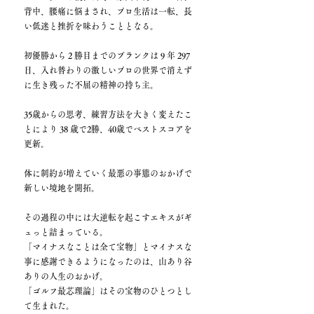
背中、腰痛に悩まされ、プロ生活は一転、長
い低迷と挫折を味わうこととなる。
初優勝から 2 勝目までのブランクは 9 年 297
日、入れ替わりの激しいプロの世界で消えず
に生き残った不屈の精神の持ち主。
35歳からの思考、練習方法を大きく変えたこ
とにより 38 歳で2勝、40歳でベストスコアを
更新。
体に制約が増えていく最悪の事態のおかげで
新しい境地を開拓。
その過程の中には大逆転を起こすエキスがギ
ュっと詰まっている。
「マイナスなことは全て宝物」とマイナスな
事に感謝できるようになったのは、山あり谷
ありの人生のおかげ。
「ゴルフ最芯理論」はその宝物のひとつとし
て生まれた。