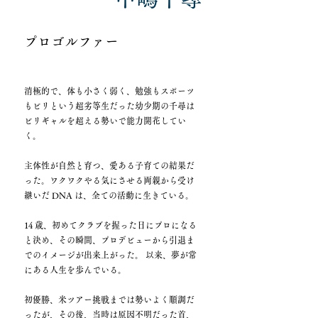
プロゴルファー
消極的で、体も小さく弱く、勉強もスポーツ
もビリという超劣等生だった幼少期の千尋は
ビリギャルを超える勢いで能力開花してい
く。
主体性が自然と育つ、愛ある子育ての結果だ
った。ワクワクやる気にさせる両親から受け
継いだ DNA は、全ての活動に生きている。
14 歳、初めてクラブを握った日にプロになる
と決め、その瞬間、プロデビューから引退ま
でのイメージが出来上がった。 以来、夢が常
にある人生を歩んでいる。
初優勝、米ツアー挑戦までは勢いよく順調だ
ったが、その後、当時は原因不明だった首、