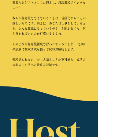
著名人をゲストとしてお迎えし、対談形式でインタビ
ュー！
本人が無意識でできていることは、言語化することが
難しいものです。例えば「あなたは仕事をしていると
き、どんな意識になっているの？」と聞かれても、何
と答えればいいのか戸惑いますよね。
そのような無意識領域で行われていることを、IQ185
の頭脳で数式図式を使って秋谷が解明します。
普段語られない、むしろ語ることが不可能な、成功者
の頭の中が学べる貴重な対談です。
Host