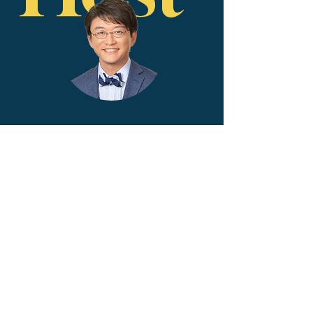
​あきたに こうき
秋谷 光輝
法則学RAKUZAN® 提唱者​​
​IQ185
JAPAN MENSA会員
IQ test 全国1位​/最高偏差値104
電気通信大学大学院卒業後、ソニー株式会
社に入社。 オーディオ設計のエンジニアと
して16年間勤務するも、後半はオーディオ