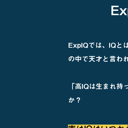
E
ExpIQでは、I
の中で天才と言わ
「高IQは生まれ持
か？