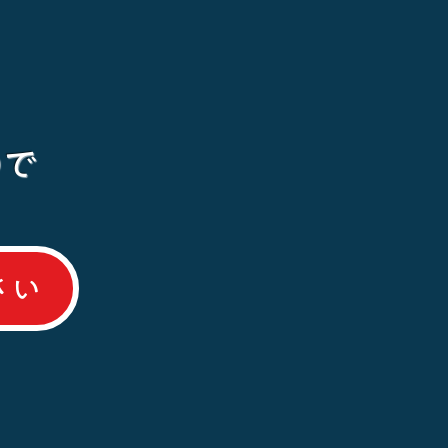
！
ので
さい