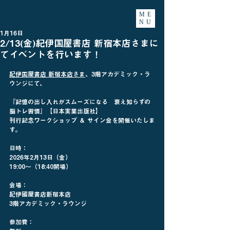
ME
NU
1月16日
2/13(金)紀伊国屋書店 新宿本店さまに
てイベントを行います！
紀伊国屋書店 新宿本店
さま
、3階アカデミック・ラ
ウンジにて、
『記憶の出し入れがスムーズになる　衰え知らずの
脳トレ習慣』【日本実業出版社】
刊行記念ワークショップ ＆ サイン会を開催いたしま
す。
日時：
2026年2月13日（金）
19:00〜（18:40開場）
会場：
紀伊國屋書店新宿本店
3階アカデミック・ラウンジ
参加費：