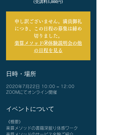
(受講料5,000円)
申し訳ございません。満員御礼
につき、この日程の募集は締め
切りました。
楽算メソッド🄬体験説明会の他
の日程を見る
日時・場所
2020年7月22日 10:00 – 12:00
ZOOMにてオンライン開催
イベントについて
《概要》
楽算メソッドの書籍深掘り体感ワーク
楽算メソッドのサービス全貌ご紹介