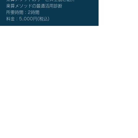
楽算メソッドの最適活用診断
所要時間：2時間
​料金：5,000円(税込)
詳細を確認する≫
チケット詳細
販売終了
チケットの種類
楽算メソッド®体験説明会
価格
￥5,000
秋谷 光輝 公式サイト