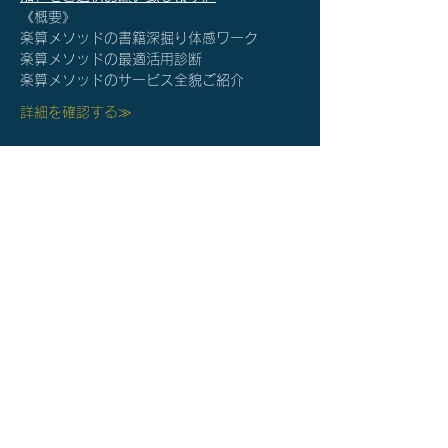
《概要》
楽算メソッドの書籍深掘り体感ワーク
楽算メソッドの最適活用診断
楽算メソッドのサービス全貌ご紹介
詳細を確認する≫
チケット詳細
完売
チケットの種類
【個別】楽算メソッド®体験説
明会
価格
￥0