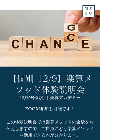
ME
NU
【個別 12/9】楽算メ
ソッド体験説明会
12月09日(水)
  |  
楽算アカデミー
ZOOM参加も可能です！
この体験説明会では楽算メソッドの全貌をお
伝えしますので、ご自身にどう楽算メソッド
を活用できるかが分かります。