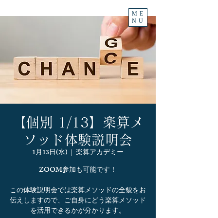
ME
NU
【個別 1/13】楽算メ
ソッド体験説明会
1月13日(水)
  |  
楽算アカデミー
ZOOM参加も可能です！
この体験説明会では楽算メソッドの全貌をお
伝えしますので、ご自身にどう楽算メソッド
を活用できるかが分かります。