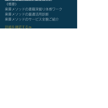
《概要》
楽算メソッドの書籍深掘り体感ワーク
楽算メソッドの最適活用診断
楽算メソッドのサービス全貌ご紹介
詳細を確認する≫
チケット詳細
販売終了
チケットの種類
【個別】楽算メソッド®体験説
明会
価格
￥0