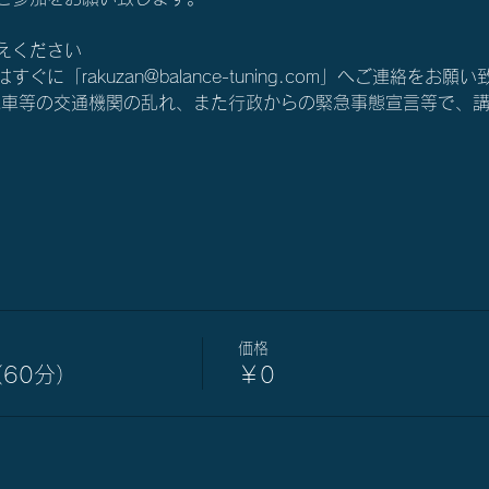
えください
に「rakuzan@balance-tuning.com」へご連絡をお願
電車等の交通機関の乱れ、また行政からの緊急事態宣言等で、
価格
60分）
￥0