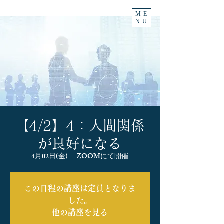
ME
NU
【4/2】4：人間関係
が良好になる
4月02日(金)
  |  
ZOOMにて開催
この日程の講座は定員となりま
した。
他の講座を見る