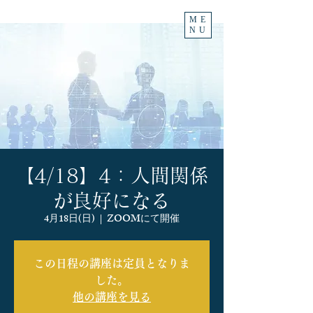
ME
NU
【4/18】4：人間関係
が良好になる
4月18日(日)
  |  
ZOOMにて開催
この日程の講座は定員となりま
した。
他の講座を見る