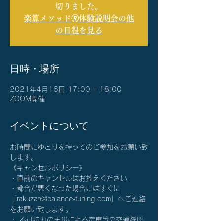
切りました。
楽算メソッド🄬体験説明会の他
の日程を見る
日時・場所
2021年4月16日 17:00 – 18:00
ZOOM開催
イベントについて
お時間にゆとりを持ってのご参加をお願い致
します。
《キャンセルポリシー》
・直前のキャンセルはお控えください
・都合が悪くなった場合にはすぐに
「rakuzan@balance-tuning.com」へご連絡
をお願い致します。
・ 不可抗力の天災による電車等の交通機関