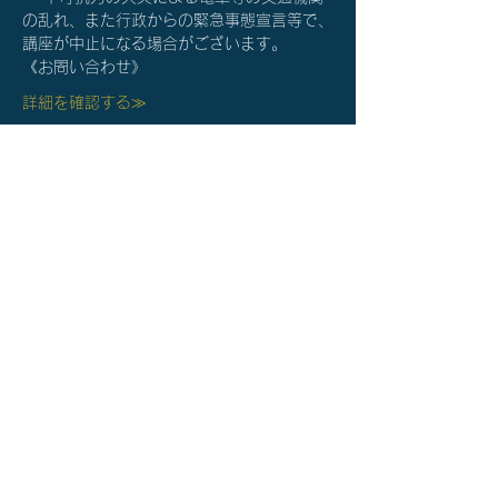
の乱れ、また行政からの緊急事態宣言等で、
講座が中止になる場合がございます。
《お問い合わせ》
詳細を確認する≫
チケット詳細
完売
チケットの種類
オンライン個別相談（60分）
価格
￥0
このイベントは完売しました