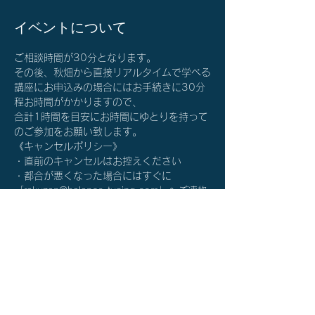
イベントについて
ご相談時間が30分となります。
その後、秋畑から直接リアルタイムで学べる
講座にお申込みの場合にはお手続きに30分
程お時間がかかりますので、
合計1時間を目安にお時間にゆとりを持って
のご参加をお願い致します。
《キャンセルポリシー》
・直前のキャンセルはお控えください
・都合が悪くなった場合にはすぐに
「rakuzan@balance-tuning.com」へご連絡
をお願い致します。
詳細を確認する≫
チケット詳細
販売終了