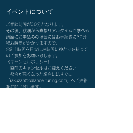
イベントについて
ご相談時間が30分となります。
その後、秋畑から直接リアルタイムで学べる
講座にお申込みの場合にはお手続きに30分
程お時間がかかりますので、
合計1時間を目安にお時間にゆとりを持って
のご参加をお願い致します。
《キャンセルポリシー》
・直前のキャンセルはお控えください
・都合が悪くなった場合にはすぐに
「rakuzan@balance-tuning.com」へご連絡
をお願い致します。
詳細を確認する≫
チケット詳細
完売