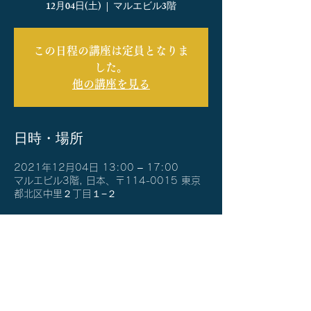
12月04日(土)
  |  
マルエビル3階
この日程の講座は定員となりま
した。
他の講座を見る
日時・場所
2021年12月04日 13:00 – 17:00
マルエビル3階, 日本、〒114-0015 東京
都北区中里２丁目１−２
イベントについて
＜12月12日の振替となります＞
10:00-12:00 チューニング実践会
13:00-17:00 タイプ別講座
17:30-             懇親会