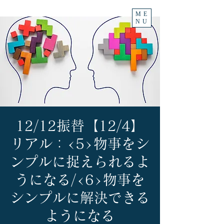
ME
NU
12/12振替【12/4】
リアル：<5>物事をシ
ンプルに捉えられるよ
うになる/<6>物事を
シンプルに解決できる
ようになる