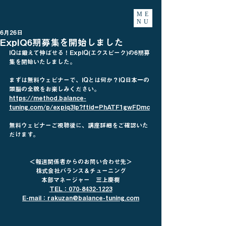
ME
NU
6月26日
ExpIQ6期募集を開始しました
IQは鍛えて伸ばせる！ExpIQ(エクスピーク)の6期募
集を開始いたしました。
まずは無料ウェビナーで、IQとは何か？IQ日本一の
頭脳の全貌をお楽しみください。
https://method.balance-
tuning.com/p/expiq3lp?ftid=PhATF1gwFDmc
無料ウェビナーご視聴後に、講座詳細をご確認いた
だけます。
＜報道関係者からのお問い合わせ先＞
株式会社バランス＆チューニング
本部マネージャー　三上慶樹
TEL：070-8432-1223
E-mail：rakuzan@balance-tuning.com