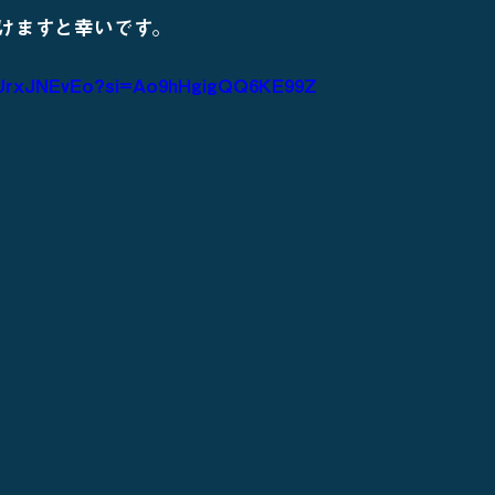
けますと幸いです。
pdUrxJNEvEo?si=Ao9hHgigQQ6KE99Z