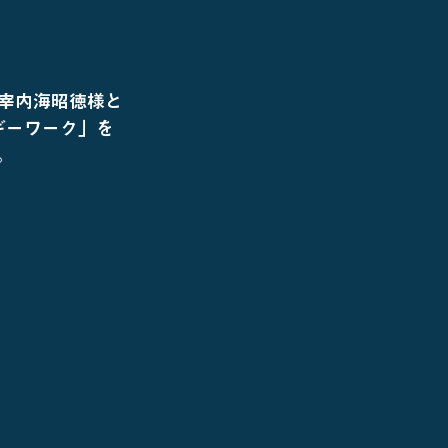
宰内海昭徳様と
ギーワーク」を
。