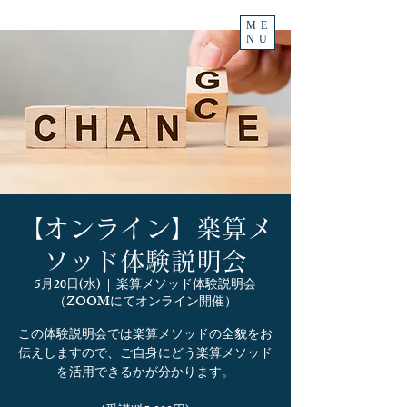
ME
NU
【オンライン】楽算メ
ソッド体験説明会
5月20日(水)
  |  
楽算メソッド体験説明会
（ZOOMにてオンライン開催）
この体験説明会では楽算メソッドの全貌をお
伝えしますので、ご自身にどう楽算メソッド
を活用できるかが分かります。