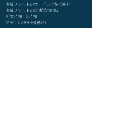
楽算メソッドのサービス全貌ご紹介
楽算メソッドの最適活用診断
所要時間：2時間
​料金：5,000円(税込)
詳細を確認する≫
チケット詳細
販売終了
チケットの種類
楽算メソッド®体験説明会
価格
￥5,000