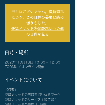
申し訳ございません。満員御礼
につき、この日程の募集は締め
切りました。
楽算メソッド🄬体験説明会の他
の日程を見る
日時・場所
2020年10月18日 10:00 – 12:00
ZOOMにてオンライン開催
イベントについて
《概要》
楽算メソッドの書籍深掘り体感ワーク
楽算メソッドのサービス全貌ご紹介
楽算メソッドの最適活用診断