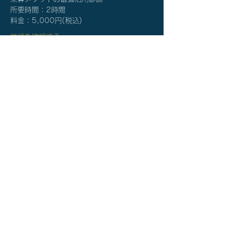
所要時間：2時間
​料金：5,000円(税込)
詳細を確認する≫
チケット詳細
販売終了
チケットの種類
楽算メソッド®体験説明会
価格
￥5,000
秋谷 光輝 公式サイト
©2026 Balance & Tuning Inc.