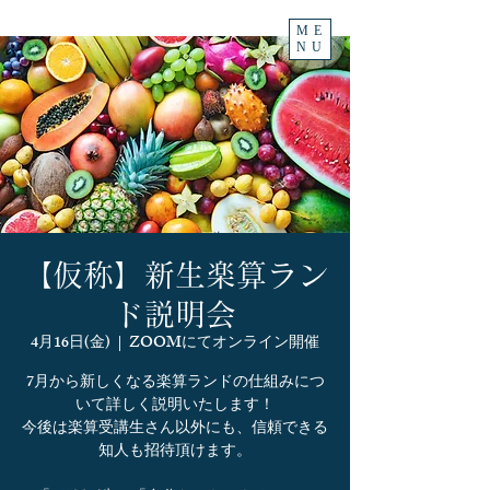
ME
NU
【仮称】新生楽算ラン
ド説明会
4月16日(金)
  |  
ZOOMにてオンライン開催
7月から新しくなる楽算ランドの仕組みにつ
いて詳しく説明いたします！
今後は楽算受講生さん以外にも、信頼できる
知人も招待頂けます。