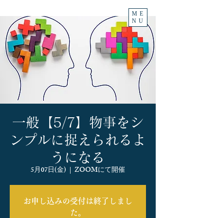
ME
NU
一般【5/7】物事をシ
ンプルに捉えられるよ
うになる
5月07日(金)
  |  
ZOOMにて開催
お申し込みの受付は終了しまし
た。