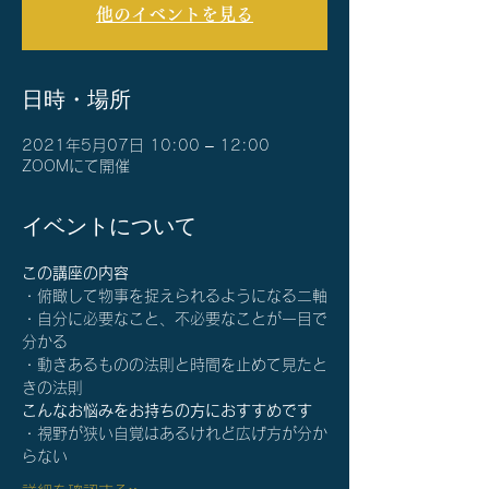
他のイベントを見る
日時・場所
2021年5月07日 10:00 – 12:00
ZOOMにて開催
イベントについて
この講座の内容
・俯瞰して物事を捉えられるようになる二軸
・自分に必要なこと、不必要なことが一目で
分かる
・動きあるものの法則と時間を止めて見たと
きの法則
こんなお悩みをお持ちの方におすすめです
・視野が狭い自覚はあるけれど広げ方が分か
らない