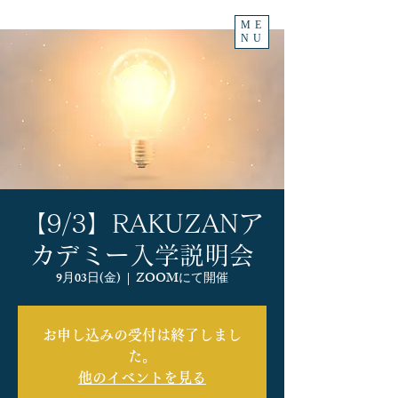
ME
NU
【9/3】RAKUZANア
カデミー入学説明会
9月03日(金)
  |  
ZOOMにて開催
お申し込みの受付は終了しまし
た。
他のイベントを見る