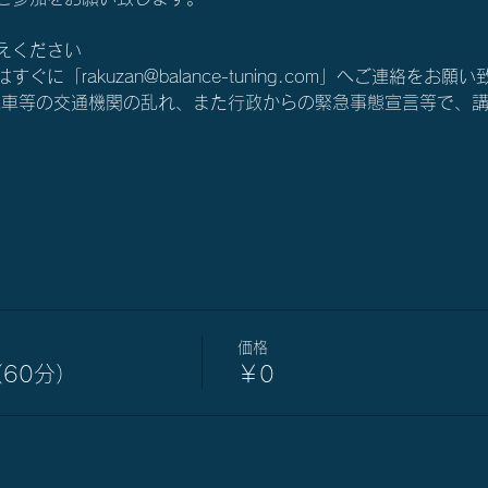
えください
に「rakuzan@balance-tuning.com」へご連絡をお願
電車等の交通機関の乱れ、また行政からの緊急事態宣言等で、
価格
60分）
￥0