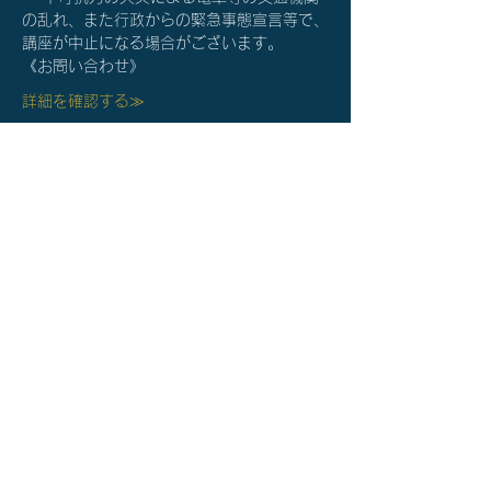
の乱れ、また行政からの緊急事態宣言等で、
講座が中止になる場合がございます。
《お問い合わせ》
詳細を確認する≫
チケット詳細
完売
チケットの種類
オンライン個別相談（60分）
価格
￥0
このイベントは完売しました