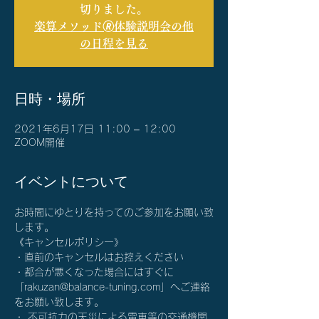
切りました。
楽算メソッド🄬体験説明会の他
の日程を見る
日時・場所
2021年6月17日 11:00 – 12:00
ZOOM開催
イベントについて
お時間にゆとりを持ってのご参加をお願い致
します。
《キャンセルポリシー》
・直前のキャンセルはお控えください
・都合が悪くなった場合にはすぐに
「rakuzan@balance-tuning.com」へご連絡
をお願い致します。
・ 不可抗力の天災による電車等の交通機関