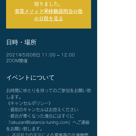
切りました。
楽算メソッド🄬体験説明会の他
の日程を見る
日時・場所
2021年5月08日 11:00 – 12:00
ZOOM開催
イベントについて
お時間にゆとりを持ってのご参加をお願い致
します。
《キャンセルポリシー》
・直前のキャンセルはお控えください
・都合が悪くなった場合にはすぐに
「rakuzan@balance-tuning.com」へご連絡
をお願い致します。
・ 不可抗力の天災による電車等の交通機関