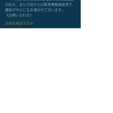
の乱れ、また行政からの緊急事態宣言等で、
講座が中止になる場合がございます。
《お問い合わせ》
詳細を確認する≫
チケット詳細
完売
チケットの種類
オンライン個別相談（60分）
価格
￥0
このイベントは完売しました