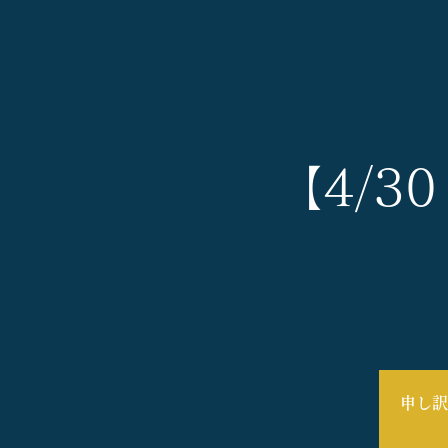
【4/3
申し訳