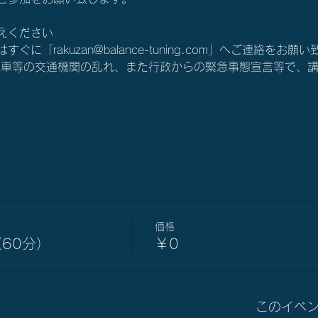
えください
に「rakuzan@balance-tuning.com」へご連絡をお願
電車等の交通機関の乱れ、また行政からの緊急事態宣言等で、
価格
60分）
￥0
このイベ