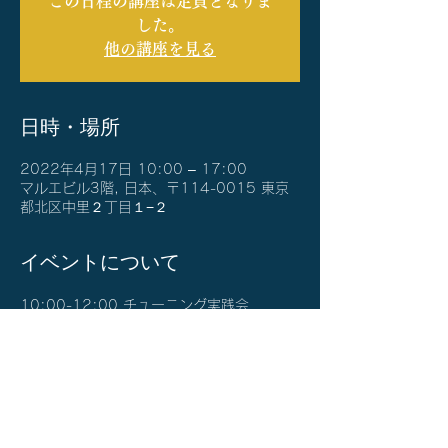
この日程の講座は定員となりま
した。
他の講座を見る
日時・場所
2022年4月17日 10:00 – 17:00
マルエビル3階, 日本、〒114-0015 東京
都北区中里２丁目１−２
イベントについて
10:00-12:00 チューニング実践会
13:00-17:00 タイプ別講座
17:30-             懇親会
確認メールと当日1日前のメールにて
ZOOM参加情報をご案内します