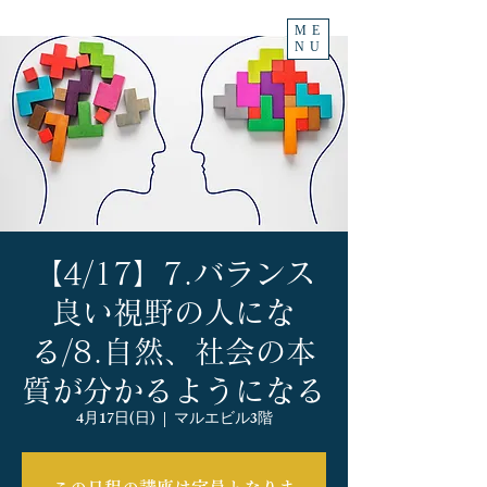
ME
NU
【4/17】7.バランス
良い視野の人にな
る/8.自然、社会の本
質が分かるようになる
4月17日(日)
  |  
マルエビル3階