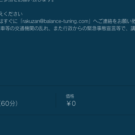
えください
に「rakuzan@balance-tuning.com」へご連絡をお願
電車等の交通機関の乱れ、また行政からの緊急事態宣言等で、
価格
60分）
￥0