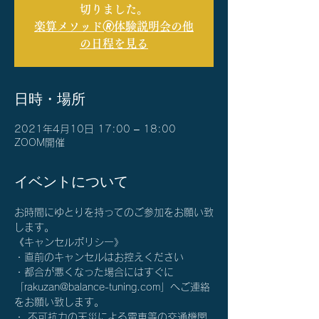
切りました。
楽算メソッド🄬体験説明会の他
の日程を見る
日時・場所
2021年4月10日 17:00 – 18:00
ZOOM開催
イベントについて
お時間にゆとりを持ってのご参加をお願い致
します。
《キャンセルポリシー》
・直前のキャンセルはお控えください
・都合が悪くなった場合にはすぐに
「rakuzan@balance-tuning.com」へご連絡
をお願い致します。
・ 不可抗力の天災による電車等の交通機関