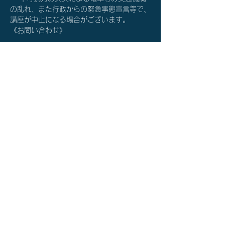
の乱れ、また行政からの緊急事態宣言等で、
講座が中止になる場合がございます。
《お問い合わせ》
詳細を確認する≫
チケット詳細
販売終了
チケットの種類
オンライン個別相談（60分）
価格
￥0
秋谷 光輝 公式サイト