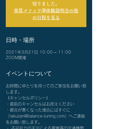
切りました。
楽算メソッド🄬体験説明会の他
の日程を見る
日時・場所
2021年3月21日 10:00 – 11:00
ZOOM開催
イベントについて
お時間にゆとりを持ってのご参加をお願い致
します。
《キャンセルポリシー》
・直前のキャンセルはお控えください
・都合が悪くなった場合にはすぐに
「rakuzan@balance-tuning.com」へご連絡
をお願い致します。
・ 不可抗力の天災による電車等の交通機関