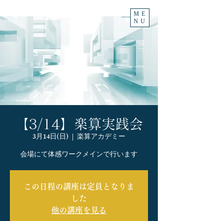
ME
NU
【3/14】楽算実践会
3月14日(日)
  |  
楽算アカデミー
この日程の講座は定員となりま
した
他の講座を見る