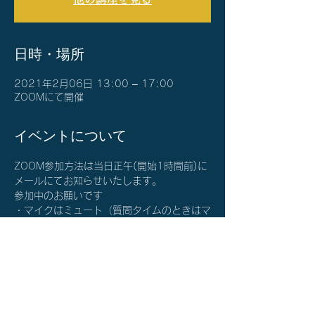
日時・場所
2021年2月06日 13:00 – 17:00
ZOOMにて開催
イベントについて
ZOOM参加方法は当日正午(開始1時間前)に
メールにてお知らせいたします。
参加中のお願いです
・マイクはミュート（質問タイムのときはマ
イクをONにしてください）
・カメラはON