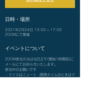
日時・場所
2021年2月24日 13:00 – 17:00
ZOOMにて開催
イベントについて
ZOOM参加方法は当日正午(開始1時間前)に
メールにてお知らせいたします。
参加中のお願いです
・マイクはミュート（質問タイムのときはマ
イクをONにしてください）
・カメラはON