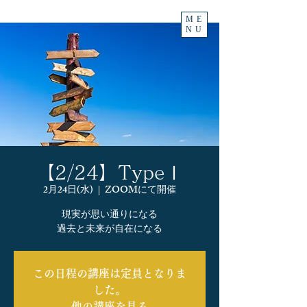
ME
NU
【2/24】TypeⅠ
2月24日(水)
  |  
ZOOMにて開催
現実が思い通りになる
この日程の講座は定員となりま
した。
他の講座を見る