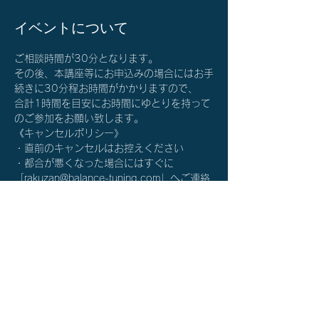
イベントについて
ご相談時間が30分となります。
その後、本講座等にお申込みの場合にはお手
続きに30分程お時間がかかりますので、
合計1時間を目安にお時間にゆとりを持って
のご参加をお願い致します。
《キャンセルポリシー》
・直前のキャンセルはお控えください
・都合が悪くなった場合にはすぐに
「rakuzan@balance-tuning.com」へご連絡
をお願い致します。
詳細を確認する≫
チケット詳細
販売終了