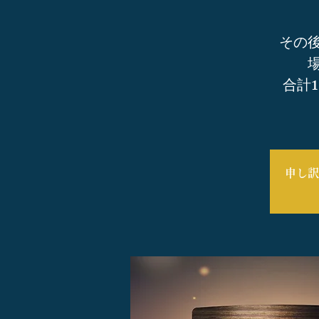
その
合計
申し訳