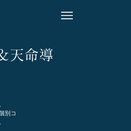
ル＆天命導
。
個別コ
。