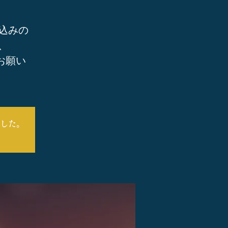
込みの
、
お願い
した。