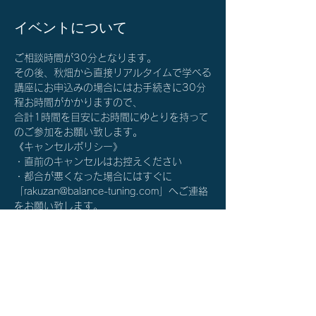
イベントについて
ご相談時間が30分となります。
その後、秋畑から直接リアルタイムで学べる
講座にお申込みの場合にはお手続きに30分
程お時間がかかりますので、
合計1時間を目安にお時間にゆとりを持って
のご参加をお願い致します。
《キャンセルポリシー》
・直前のキャンセルはお控えください
・都合が悪くなった場合にはすぐに
「rakuzan@balance-tuning.com」へご連絡
をお願い致します。
詳細を確認する≫
チケット詳細
完売