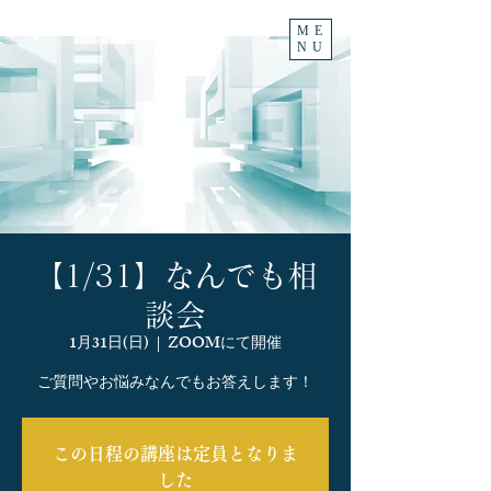
ME
NU
【1/31】なんでも相
談会
1月31日(日)
  |  
ZOOMにて開催
ご質問やお悩みなんでもお答えします！
この日程の講座は定員となりま
した