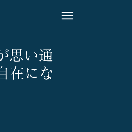
実が思い通
が自在にな