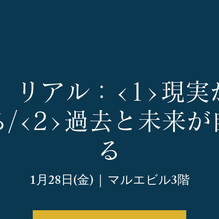
8】リアル：<1>現
/<2>過去と未来
る
1月28日(金)
  |  
マルエビル3階